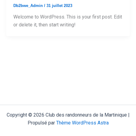
Db2bwe_Admin
/
31 juillet 2023
Welcome to WordPress. This is your first post. Edit
or delete it, then start writing!
Copyright © 2026 Club des randonneurs de la Martinique |
Propulsé par
Thème WordPress Astra